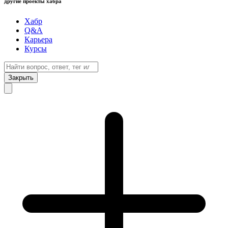
другие проекты хабра
Хабр
Q&A
Карьера
Курсы
Закрыть