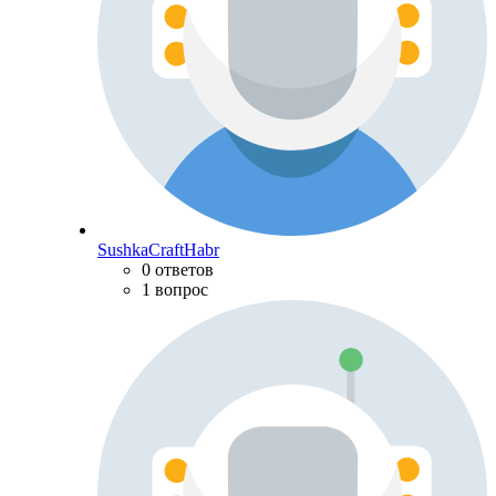
SushkaCraftHabr
0 ответов
1 вопрос