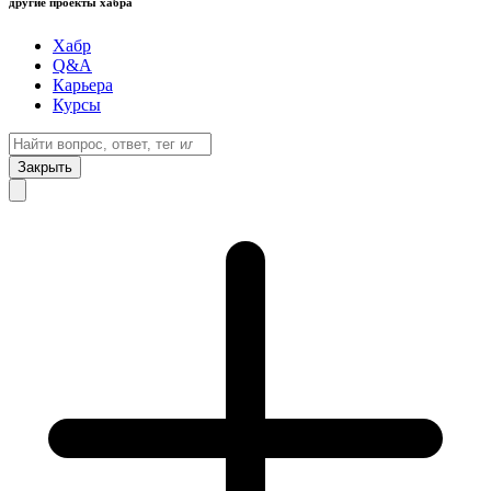
другие проекты хабра
Хабр
Q&A
Карьера
Курсы
Закрыть