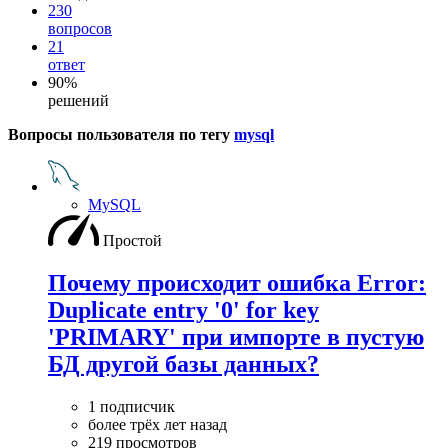
230
вопросов
21
ответ
90%
решений
Вопросы пользователя по тегу
mysql
MySQL
Простой
Почему происходит ошибка Error:
Duplicate entry '0' for key
'PRIMARY' при импорте в пустую
БД другой базы данных?
1 подписчик
более трёх лет назад
219 просмотров