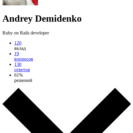
Andrey Demidenko
Ruby on Rails developer
120
вклад
19
вопросов
130
ответов
61%
решений