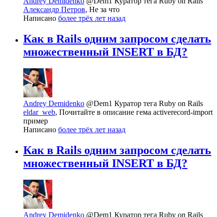
Andrey Demidenko
@Dem1
Куратор тега Ruby on Rails
Александр Петров
, Не за что
Написано
более трёх лет назад
Как в Rails одним запросом сделать
множественный INSERT в БД?
Andrey Demidenko
@Dem1
Куратор тега Ruby on Rails
eldar_web
, Почитайте в описание гема activerecord-import
пример
Написано
более трёх лет назад
Как в Rails одним запросом сделать
множественный INSERT в БД?
Andrey Demidenko
@Dem1
Куратор тега Ruby on Rails