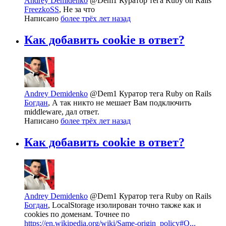
Andrey Demidenko
@Dem1
Куратор тега Ruby on Rails
FreezkoSS
, Не за что
Написано
более трёх лет назад
Как добавить cookie в ответ?
Andrey Demidenko
@Dem1
Куратор тега Ruby on Rails
Богдан
, А так никто не мешает Вам подключить
middleware, дал ответ.
Написано
более трёх лет назад
Как добавить cookie в ответ?
Andrey Demidenko
@Dem1
Куратор тега Ruby on Rails
Богдан
, LocalStorage изолирован точно также как и
cookies по доменам. Точнее по
https://en.wikipedia.org/wiki/Same-origin_policy#O...