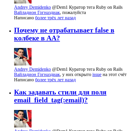
Andrey Demidenko
@Dem1
Куратор тега Ruby on Rails
Вайладион Гогназдиак
, пожалуйста
Написано
более трёх лет назад
Почему не отрабатывает false в
колбеке в AA?
Andrey Demidenko
@Dem1
Куратор тега Ruby on Rails
Вайладион Гогназдиак
, у них открыто
issue
на этот счёт
Написано
более трёх лет назад
Как задавать стили для поля
email_field_tag(:email)?