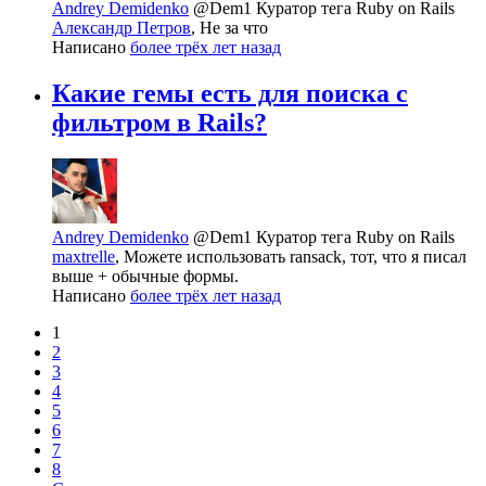
Andrey Demidenko
@Dem1
Куратор тега Ruby on Rails
Александр Петров
, Не за что
Написано
более трёх лет назад
Какие гемы есть для поиска с
фильтром в Rails?
Andrey Demidenko
@Dem1
Куратор тега Ruby on Rails
maxtrelle
, Можете использовать ransack, тот, что я писал
выше + обычные формы.
Написано
более трёх лет назад
1
2
3
4
5
6
7
8