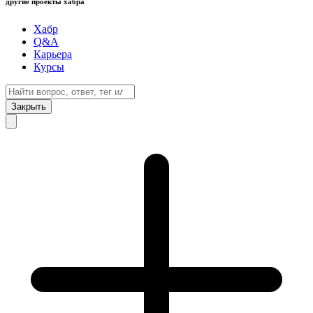
другие проекты хабра
Хабр
Q&A
Карьера
Курсы
Закрыть