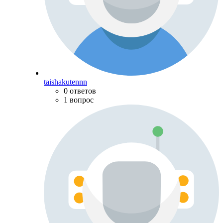
taishakutennn
0 ответов
1 вопрос