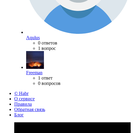
Aqulus
0 ответов
1 вопрос
Freeman
1 ответ
0 вопросов
© Habr
О сервисе
Правила
Обратная связь
Блог