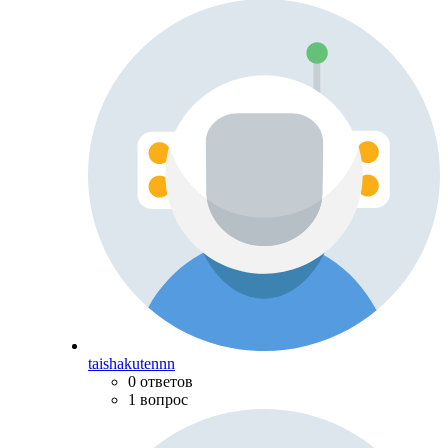
taishakutennn
0 ответов
1 вопрос