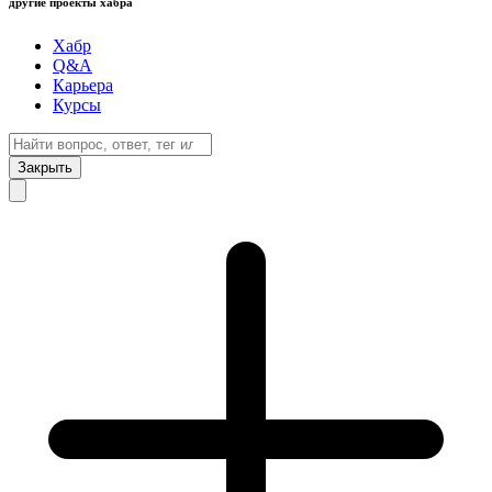
другие проекты хабра
Хабр
Q&A
Карьера
Курсы
Закрыть