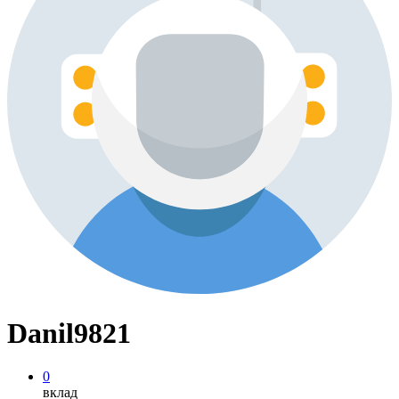
Danil9821
0
вклад