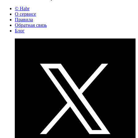
© Habr
О сервисе
Правила
Обратная связь
Блог