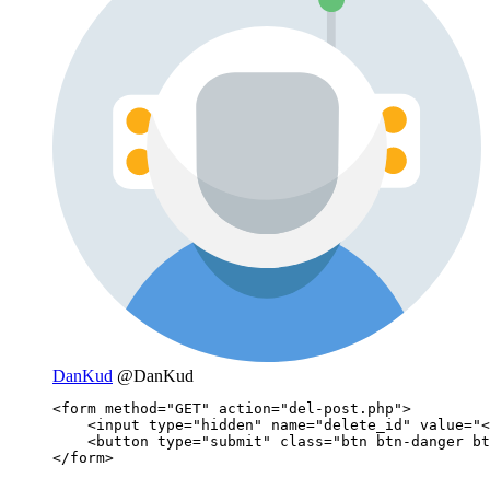
DanKud
@DanKud
<form method="GET" action="del-post.php">

    <input type="hidden" name="delete_id" value="<
    <button type="submit" class="btn btn-danger bt
</form>