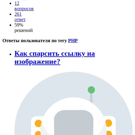
12
вопросов
261
ответ
59%
решений
Ответы пользователя по тегу
PHP
Как спарсить ссылку на
изображение?