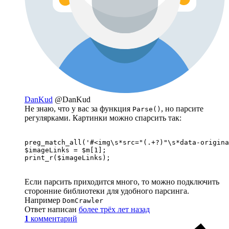
DanKud
@DanKud
Не знаю, что у вас за функция
, но парсите
Parse()
регулярками. Картинки можно спарсить так:
preg_match_all('#<img\s*src="(.+?)"\s*data-origina
$imageLinks = $m[1];

print_r($imageLinks);
Если парсить приходится много, то можно подключить
сторонние библиотеки для удобного парсинга.
Например
DomCrawler
Ответ написан
более трёх лет назад
1
комментарий