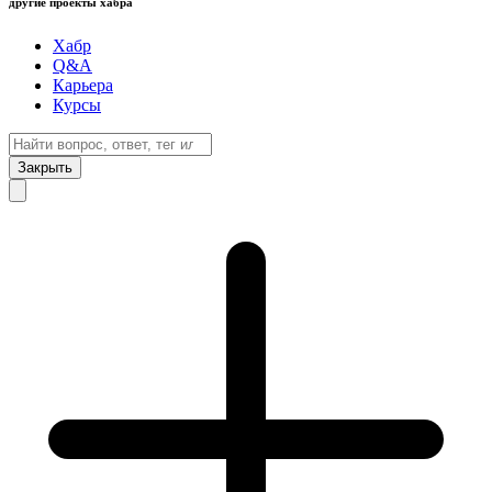
другие проекты хабра
Хабр
Q&A
Карьера
Курсы
Закрыть