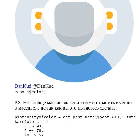
DanKud
@DanKud
echo $$color;
P.S. Но вообще массив значений нужно хранить именно
в массиве, а не так как вы это пытаетесь сделать:
$intensityofcolor = get_post_meta($post->ID, 'inte
$arrColors = [

    8 => 93,

    9 => 76,

    10 => 57
