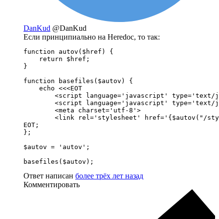
DanKud
@DanKud
Если принципиально на Heredoc, то так:
function autov($href) {

    return $href;

}

function basefiles($autov) {

    echo <<<EOT

        <script language='javascript' type='text/j
        <script language='javascript' type='text/j
        <meta charset='utf-8'>

        <link rel='stylesheet' href='{$autov("/sty
EOT;

};

$autov = 'autov';

basefiles($autov);
Ответ написан
более трёх лет назад
Комментировать