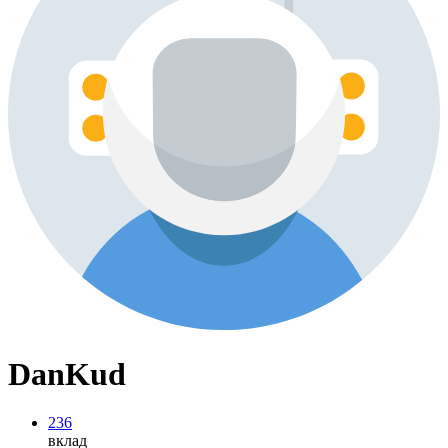
DanKud
236
вклад