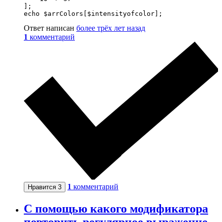
];

echo $arrColors[$intensityofcolor];
Ответ написан
более трёх лет назад
1
комментарий
1
комментарий
Нравится
3
С помощью какого модификатора
повторить регулярное выражение