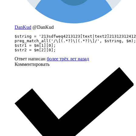
DanKud
@DanKud
$string = '213sdfweq4213123[text|text2]21312312412
preg_match_all('/\[(.*?)\|(.*?)\]/', $string, $m);

$str1 = $m[1][0];

$str2 = $m[2][0];
Ответ написан
более трёх лет назад
Комментировать