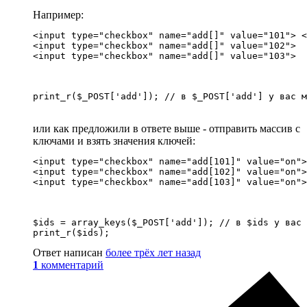
Например:
<input type="checkbox" name="add[]" value="101"> <
<input type="checkbox" name="add[]" value="102">

<input type="checkbox" name="add[]" value="103">
print_r($_POST['add']); // в $_POST['add'] у вас м
или как предложили в ответе выше - отправить массив с
ключами и взять значения ключей:
<input type="checkbox" name="add[101]" value="on">
<input type="checkbox" name="add[102]" value="on">

<input type="checkbox" name="add[103]" value="on">
$ids = array_keys($_POST['add']); // в $ids у вас 
print_r($ids);
Ответ написан
более трёх лет назад
1
комментарий