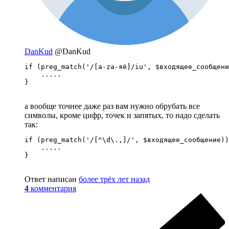
DanKud
@DanKud
if (preg_match('/[a-zа-яё]/iu', $входящее_сообщени
    .....

}
а вообще точнее даже раз вам нужно обрубать все
символы, кроме цифр, точек и запятых, то надо сделать
так:
if (preg_match('/[^\d\.,]/', $входящее_сообщение))
    .....

}
Ответ написан
более трёх лет назад
4
комментария