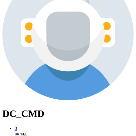
DC_CMD
0
вклад