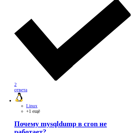
2
ответа
Linux
+1 ещё
Почему mysqldump в cron не
работает?