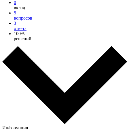
0
вклад
5
вопросов
3
ответа
100%
решений
Информация