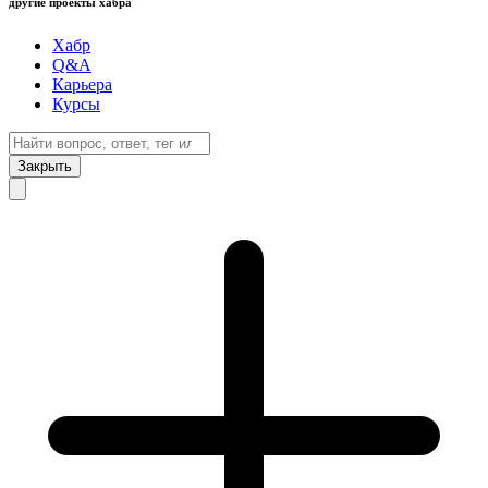
другие проекты хабра
Хабр
Q&A
Карьера
Курсы
Закрыть