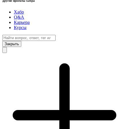
другие проекты хабра
Хабр
Q&A
Карьера
Курсы
Закрыть