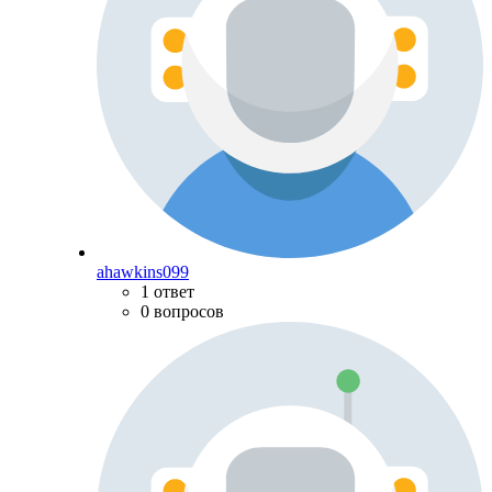
ahawkins099
1 ответ
0 вопросов