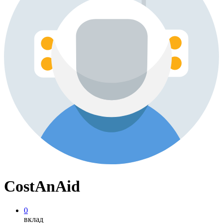
CostAnAid
0
вклад