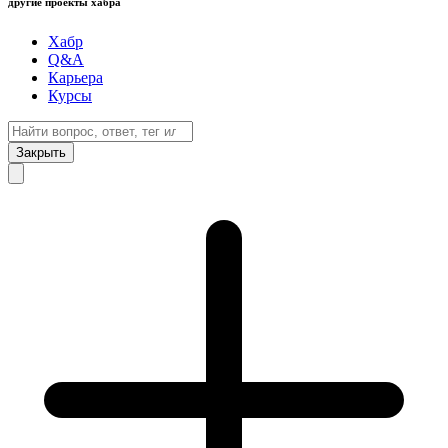
другие проекты хабра
Хабр
Q&A
Карьера
Курсы
Закрыть