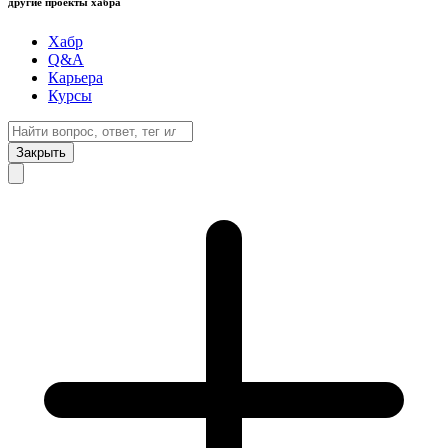
другие проекты хабра
Хабр
Q&A
Карьера
Курсы
Закрыть