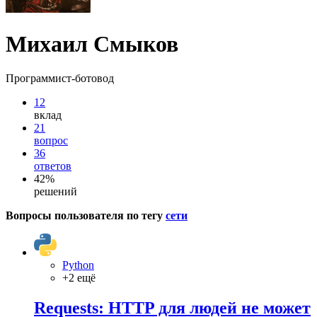
Михаил Смыков
Программист-ботовод
12
вклад
21
вопрос
36
ответов
42%
решений
Вопросы пользователя по тегу
сети
Python
+2 ещё
Requests: HTTP для людей не может