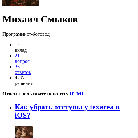
Михаил Смыков
Программист-ботовод
12
вклад
21
вопрос
36
ответов
42%
решений
Ответы пользователя по тегу
HTML
Как убрать отступы у texarea в
iOS?