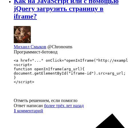
Как на JavaScript или с помощью
jQuery загрузить страницу в
iframe?
Михаил Смыков
@Chronosms
Программист-ботовод
<a href="..." onClick="openInIframe("http://exampl
<script>

function openInIframe(arg_url){

document.getElementById("iframe-id").src=arg_url;

}

</script>
Отметь решением, если помогло
Ответ написан
более трёх лет назад
1
комментарий