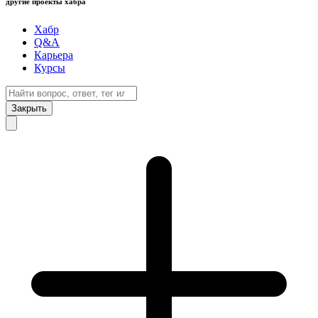
другие проекты хабра
Хабр
Q&A
Карьера
Курсы
Закрыть