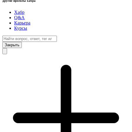
другие проекты хабра
Хабр
Q&A
Карьера
Курсы
Закрыть