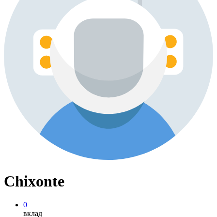
Chixonte
0
вклад