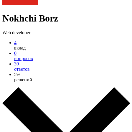
Nokhchi Borz
Web developer
4
вклад
0
вопросов
39
ответов
5%
решений