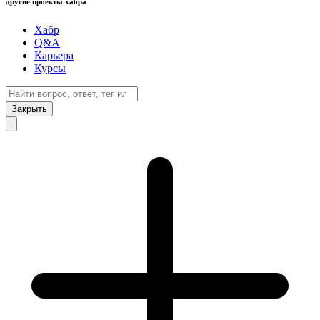
другие проекты хабра
Хабр
Q&A
Карьера
Курсы
Закрыть