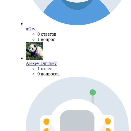
m2rvi
0 ответов
1 вопрос
Alexey Dmitriev
1 ответ
0 вопросов