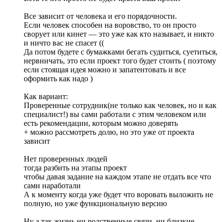
Все зависит от человека и его порядочности.
Если человек способен на воровство, то он просто
сворует или кинет — это уже как кто называет, и никто
и ничто вас не спасет ((
Да потом будете с бумажками бегать судиться, суетиться,
нервничать, это если проект того будет стоить ( поэтому
если стоящая идея можно и запатентовать и все
оформить как надо )
Как вариант:
Проверенные сотрудник(не только как человек, но и как
специалист!) вы сами работали с этим человеком или
есть рекомендации, которым можно доверять
+ можно рассмотреть долю, но это уже от проекта
зависит
Нет проверенных людей
тогда разбить на этапы проект
чтобы давая задание на каждом этапе не отдать все что
сами наработали
А к моменту когда уже будет что воровать выложить не
полную, но уже функциональную версию
Ну а так жизнь ни родственные связи, ни близкие