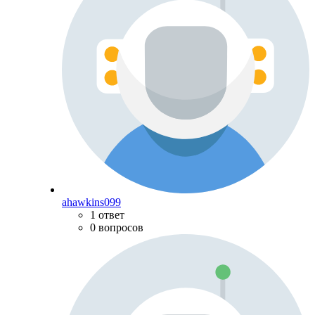
ahawkins099
1 ответ
0 вопросов