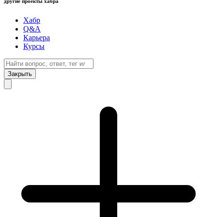
другие проекты хабра
Хабр
Q&A
Карьера
Курсы
Закрыть