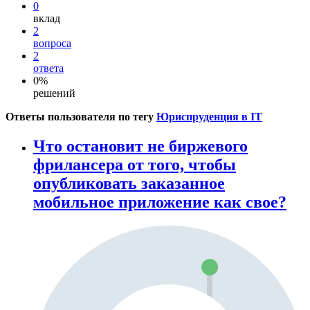
0
вклад
2
вопроса
2
ответа
0%
решений
Ответы пользователя по тегу
Юриспруденция в IT
Что остановит не биржевого
фрилансера от того, чтобы
опубликовать заказанное
мобильное приложение как свое?