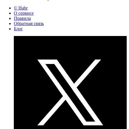
© Habr
О сервисе
Правила
Обратная связь
Блог