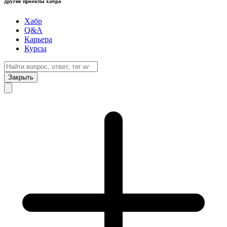
другие проекты хабра
Хабр
Q&A
Карьера
Курсы
Закрыть