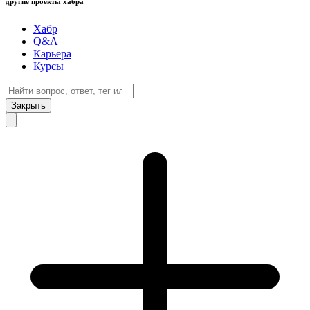
другие проекты хабра
Хабр
Q&A
Карьера
Курсы
Закрыть