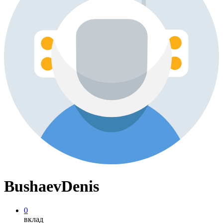
BushaevDenis
0
вклад