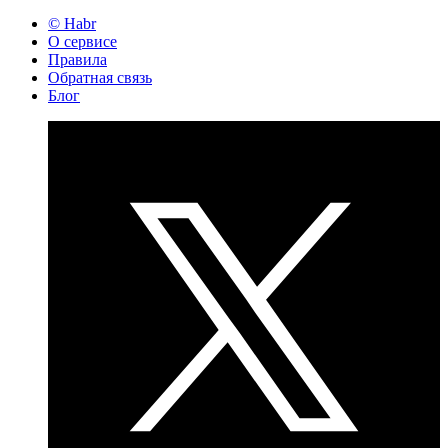
© Habr
О сервисе
Правила
Обратная связь
Блог