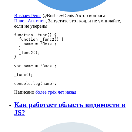
BushaevDenis
@BushaevDenis
Автор вопроса
Павел Антонов
, Запустите этот код, и не умничайте,
если не уверены.
function _func() {

  function _func2() {

    name = 'Петя';

  }

  _func2();

}

var name = 'Вася';

_func();

console.log(name);
Написано
более трёх лет назад
Как работает область видимости в
JS?