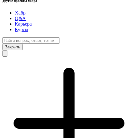
другие проекты хабра
Хабр
Q&A
Карьера
Курсы
Закрыть