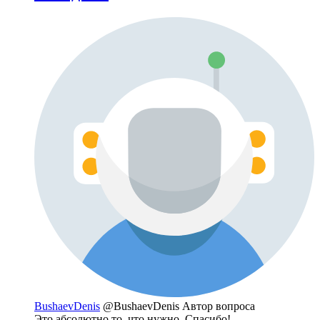
BushaevDenis
@BushaevDenis
Автор вопроса
Это абсолютно то, что нужно. Спасибо!