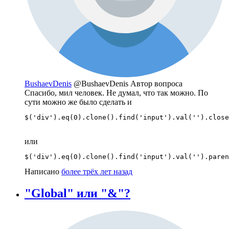
BushaevDenis
@BushaevDenis
Автор вопроса
Спасибо, мил человек. Не думал, что так можно. По
сути можно же было сделать и
$('div').eq(0).clone().find('input').val('').close
или
$('div').eq(0).clone().find('input').val('').paren
Написано
более трёх лет назад
"Global" или "&"?