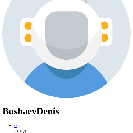
BushaevDenis
0
вклад