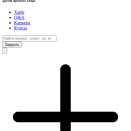
другие проекты хабра
Хабр
Q&A
Карьера
Курсы
Закрыть