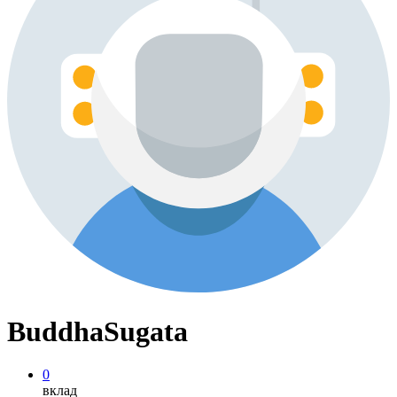
BuddhaSugata
0
вклад