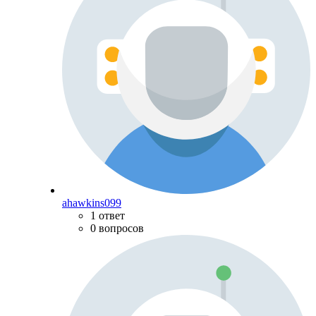
ahawkins099
1 ответ
0 вопросов