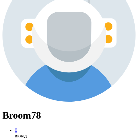
Broom78
0
вклад