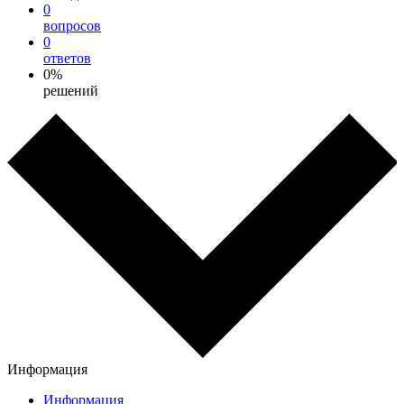
0
вопросов
0
ответов
0%
решений
Информация
Информация