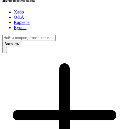
другие проекты хабра
Хабр
Q&A
Карьера
Курсы
Закрыть