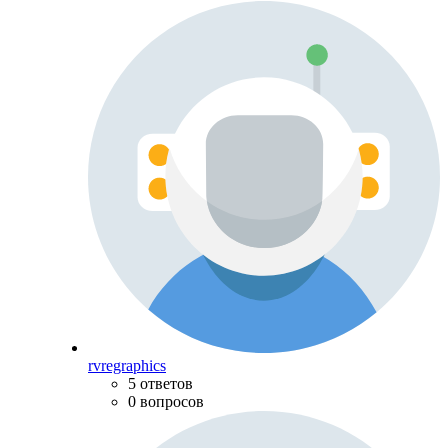
rvregraphics
5 ответов
0 вопросов