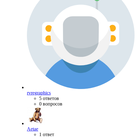
rvregraphics
5 ответов
0 вопросов
Aetae
1 ответ