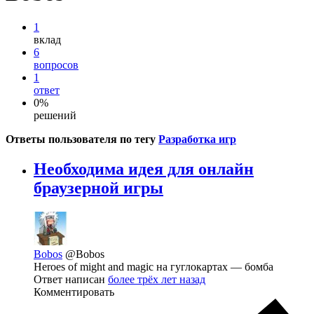
1
вклад
6
вопросов
1
ответ
0%
решений
Ответы пользователя по тегу
Разработка игр
Необходима идея для онлайн
браузерной игры
Bobos
@Bobos
Heroes of might and magic на гуглокартах — бомба
Ответ написан
более трёх лет назад
Комментировать