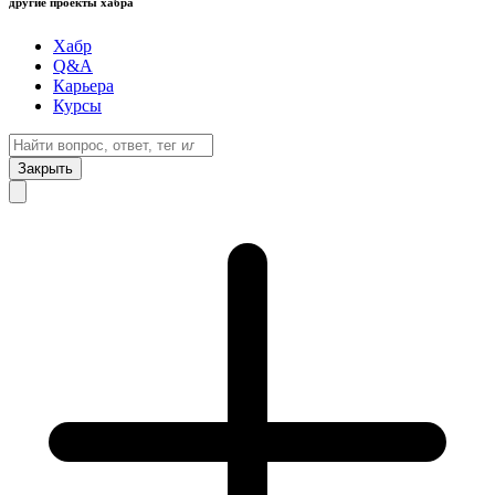
другие проекты хабра
Хабр
Q&A
Карьера
Курсы
Закрыть