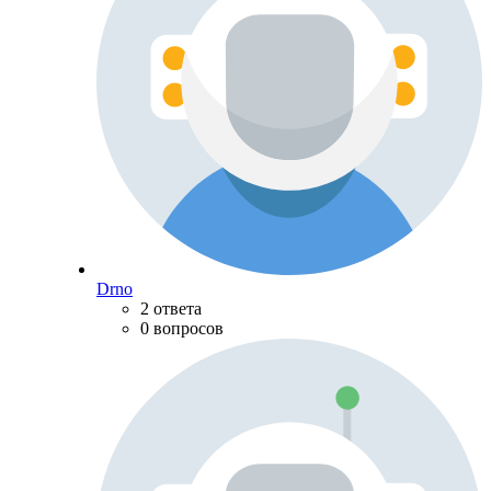
Drno
2 ответа
0 вопросов