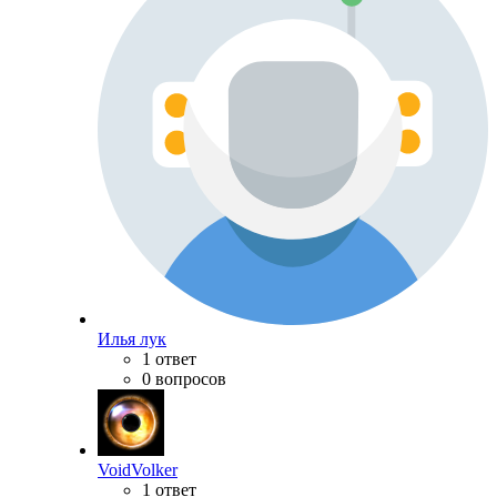
Илья лук
1 ответ
0 вопросов
VoidVolker
1 ответ