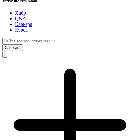
другие проекты хабра
Хабр
Q&A
Карьера
Курсы
Закрыть