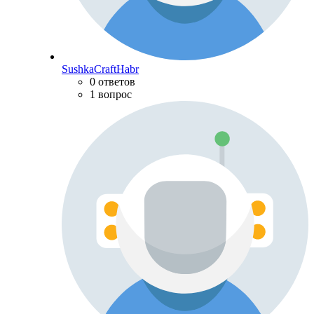
SushkaCraftHabr
0 ответов
1 вопрос