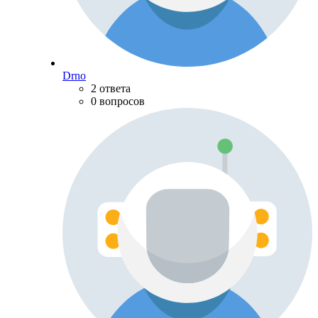
Drno
2 ответа
0 вопросов