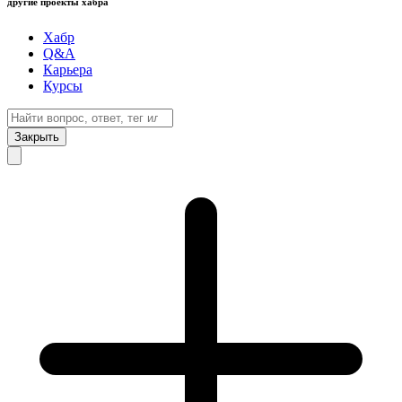
другие проекты хабра
Хабр
Q&A
Карьера
Курсы
Закрыть