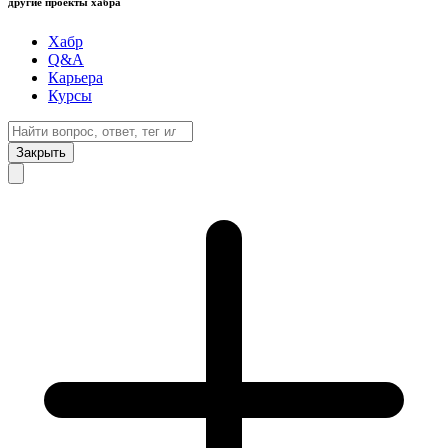
другие проекты хабра
Хабр
Q&A
Карьера
Курсы
Закрыть