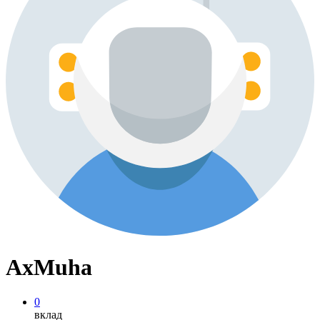
AxMuha
0
вклад