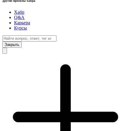
другие проекты хабра
Хабр
Q&A
Карьера
Курсы
Закрыть