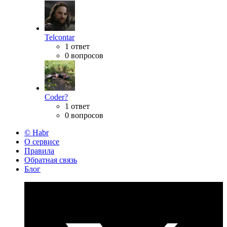
Telcontar
1 ответ
0 вопросов
Coder?
1 ответ
0 вопросов
© Habr
О сервисе
Правила
Обратная связь
Блог