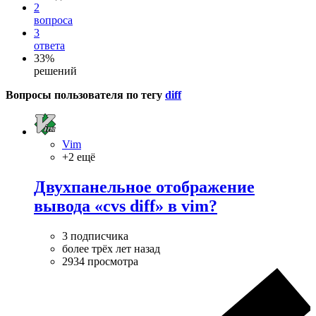
2
вопроса
3
ответа
33%
решений
Вопросы пользователя по тегу
diff
Vim
+2 ещё
Двухпанельное отображение
вывода «cvs diff» в vim?
3 подписчика
более трёх лет назад
2934 просмотра