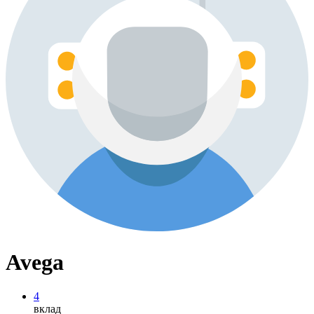
Avega
4
вклад