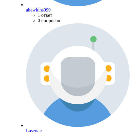
ahawkins099
1 ответ
0 вопросов
Lasertag