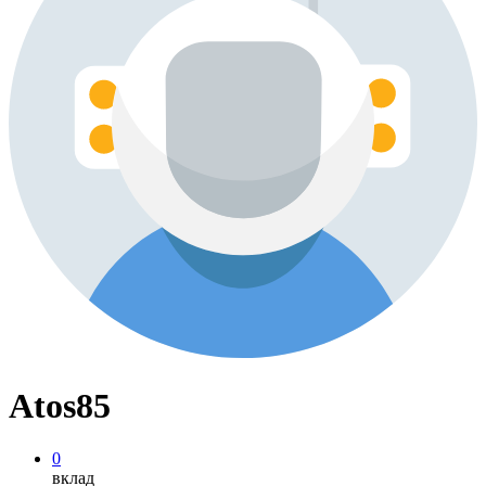
Atos85
0
вклад