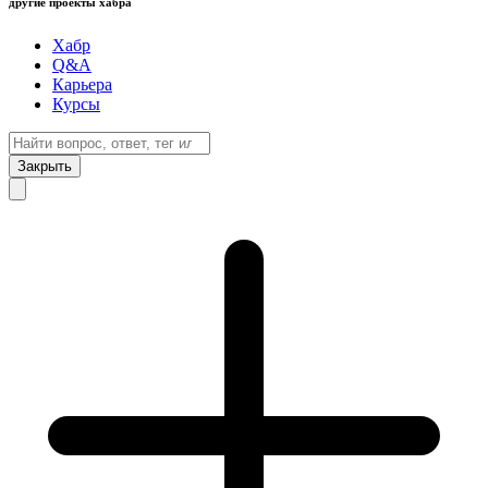
другие проекты хабра
Хабр
Q&A
Карьера
Курсы
Закрыть