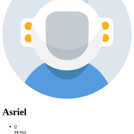
Asriel
0
вклад