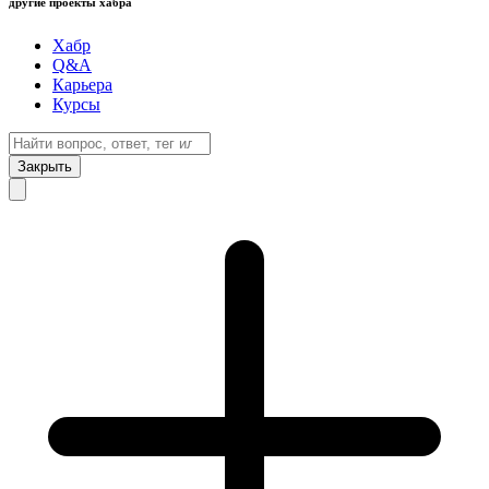
другие проекты хабра
Хабр
Q&A
Карьера
Курсы
Закрыть