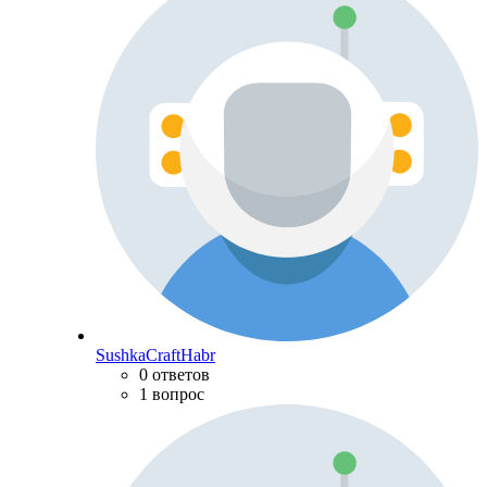
SushkaCraftHabr
0 ответов
1 вопрос