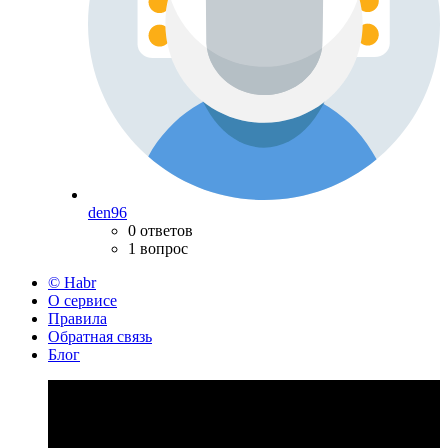
den96
0 ответов
1 вопрос
© Habr
О сервисе
Правила
Обратная связь
Блог