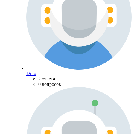
Drno
2 ответа
0 вопросов