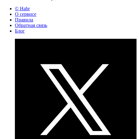
© Habr
О сервисе
Правила
Обратная связь
Блог