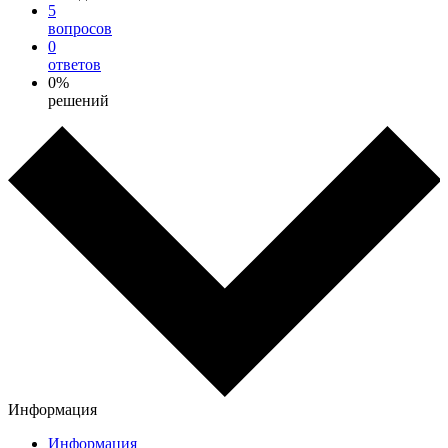
5
вопросов
0
ответов
0%
решений
Информация
Информация