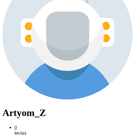
Artyom_Z
0
вклад