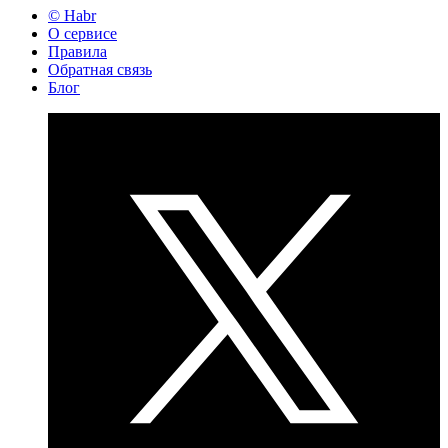
© Habr
О сервисе
Правила
Обратная связь
Блог