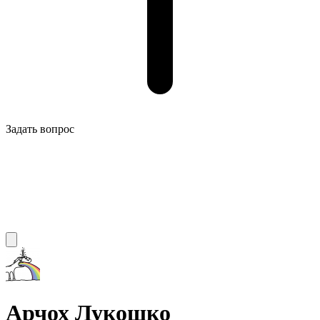
Задать вопрос
Арчох Лукошко