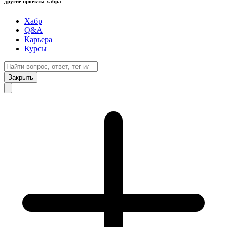
другие проекты хабра
Хабр
Q&A
Карьера
Курсы
Закрыть