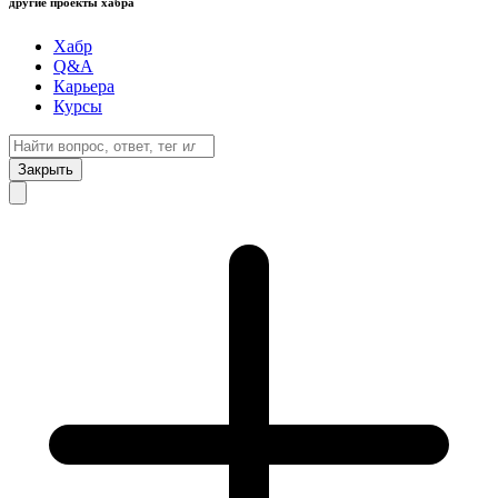
другие проекты хабра
Хабр
Q&A
Карьера
Курсы
Закрыть