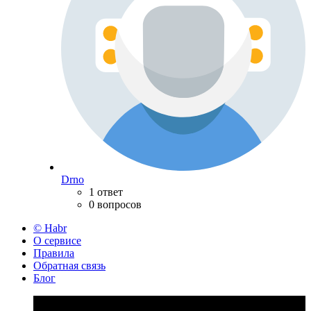
Drno
1 ответ
0 вопросов
© Habr
О сервисе
Правила
Обратная связь
Блог