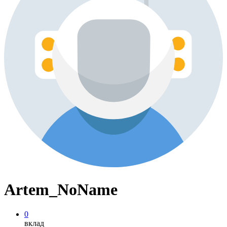
Artem_NoName
0
вклад