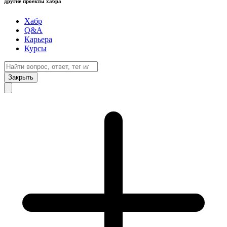
другие проекты хабра
Хабр
Q&A
Карьера
Курсы
Закрыть