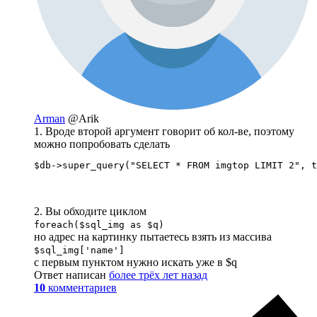
Arman
@Arik
1. Вроде второй аргумент говорит об кол-ве, поэтому
можно попробовать сделать
$db->super_query("SELECT * FROM imgtop LIMIT 2", t
2. Вы обходите циклом
foreach($sql_img as $q)
но адрес на картинку пытаетесь взять из массива
$sql_img['name']
с первым пунктом нужно искать уже в $q
Ответ написан
более трёх лет назад
10
комментариев