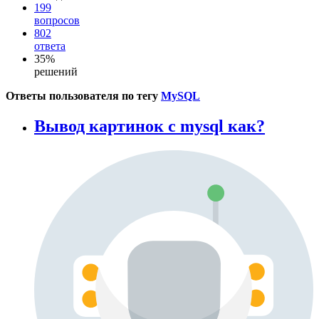
199
вопросов
802
ответа
35%
решений
Ответы пользователя по тегу
MySQL
Вывод картинок с mysql как?