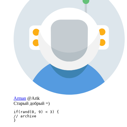
Arman
@Arik
Старый добрый =)
if(rand(0, 9) < 3) {

// archive

}