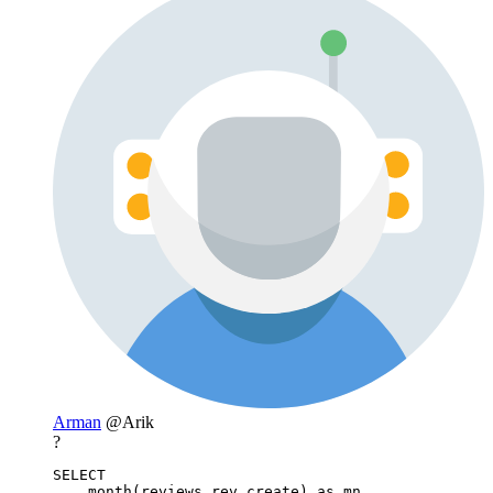
Arman
@Arik
?
SELECT 

    month(reviews.rev_create) as mn, 
