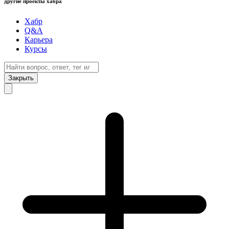
другие проекты хабра
Хабр
Q&A
Карьера
Курсы
Закрыть