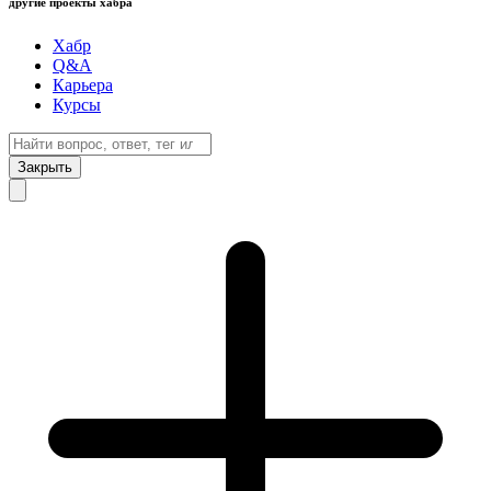
другие проекты хабра
Хабр
Q&A
Карьера
Курсы
Закрыть