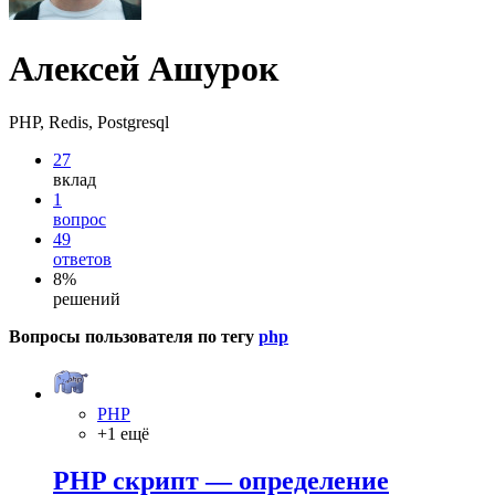
Алексей Ашурок
PHP, Redis, Postgresql
27
вклад
1
вопрос
49
ответов
8%
решений
Вопросы пользователя по тегу
php
PHP
+1 ещё
PHP скрипт — определение