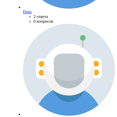
Drno
2 ответа
0 вопросов