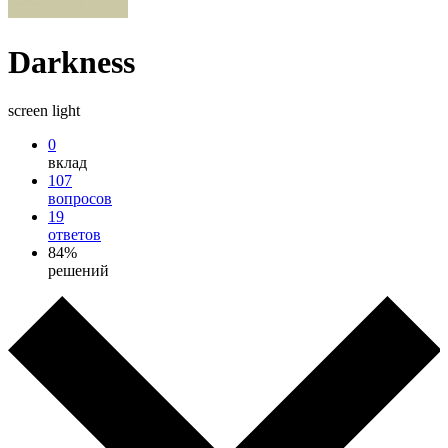
Darkness
screen light
0
вклад
107
вопросов
19
ответов
84%
решений