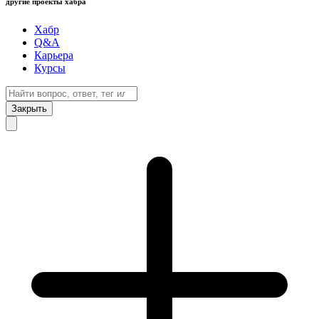
другие проекты хабра
Хабр
Q&A
Карьера
Курсы
Закрыть