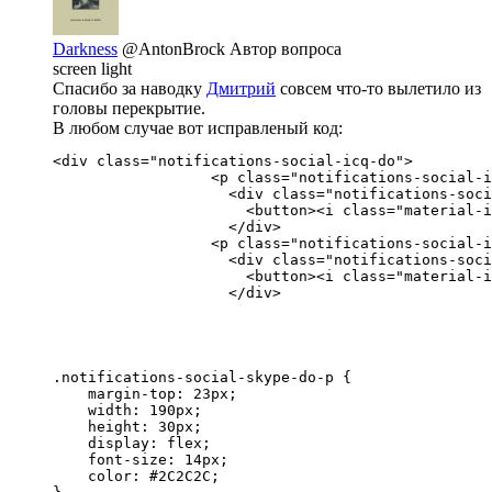
Darkness
@AntonBrock
Автор вопроса
screen light
Спасибо за наводку
Дмитрий
совсем что-то вылетило из
головы перекрытие.
В любом случае вот исправленый код:
<div class="notifications-social-icq-do">

                  <p class="notifications-social-i
                    <div class="notifications-soci
                      <button><i class="material-i
                    </div>

                  <p class="notifications-social-i
                    <div class="notifications-soci
                      <button><i class="material-i
                    </div>
.notifications-social-skype-do-p {

    margin-top: 23px;

    width: 190px;

    height: 30px;

    display: flex;

    font-size: 14px;

    color: #2C2C2C;
