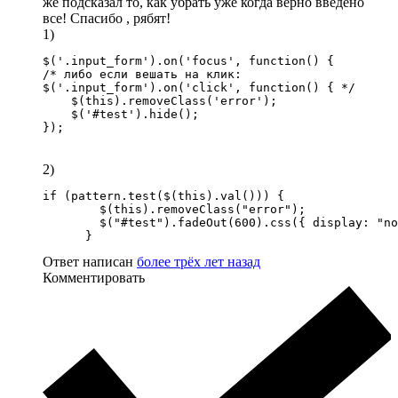
же подсказал то, как убрать уже когда верно введено
все! Спасибо , рябят!
1)
$('.input_form').on('focus', function() {

/* либо если вешать на клик:

$('.input_form').on('click', function() { */

    $(this).removeClass('error');

    $('#test').hide();

});
2)
if (pattern.test($(this).val())) {

        $(this).removeClass("error");

        $("#test").fadeOut(600).css({ display: "no
      }
Ответ написан
более трёх лет назад
Комментировать