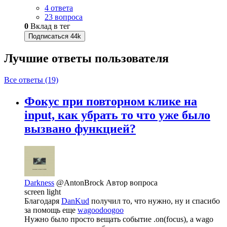
4 ответа
23 вопроса
0
Вклад в тег
Подписаться
44k
Лучшие ответы
пользователя
Все ответы (19)
Фокус при повторном клике на
input, как убрать то что уже было
вызвано функцией?
Darkness
@AntonBrock
Автор вопроса
screen light
Благодаря
DanKud
получил то, что нужно, ну и спасибо
за помощь еще
wagoodoogoo
Нужно было просто вещать событие .on(focus), а wago