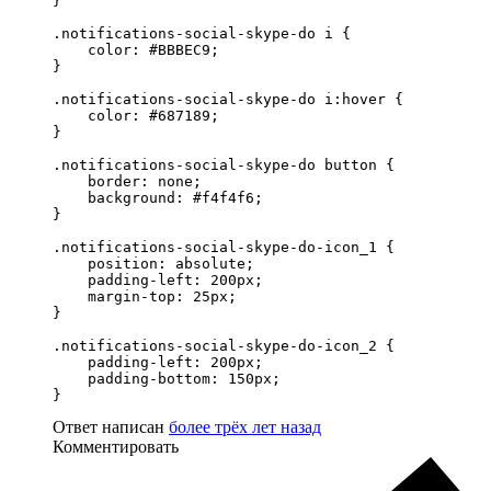
}

.notifications-social-skype-do i {

    color: #BBBEC9;

}

.notifications-social-skype-do i:hover {

    color: #687189;

}

.notifications-social-skype-do button {

    border: none;

    background: #f4f4f6;

}

.notifications-social-skype-do-icon_1 {

    position: absolute;

    padding-left: 200px;

    margin-top: 25px;

}

.notifications-social-skype-do-icon_2 {

    padding-left: 200px;

    padding-bottom: 150px;

}
Ответ написан
более трёх лет назад
Комментировать