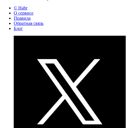
© Habr
О сервисе
Правила
Обратная связь
Блог