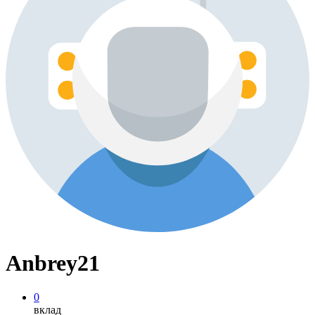
Anbrey21
0
вклад