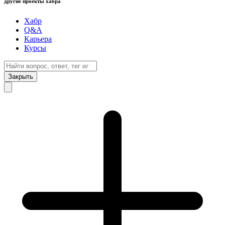
другие проекты хабра
Хабр
Q&A
Карьера
Курсы
Закрыть