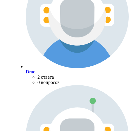
Drno
2 ответа
0 вопросов