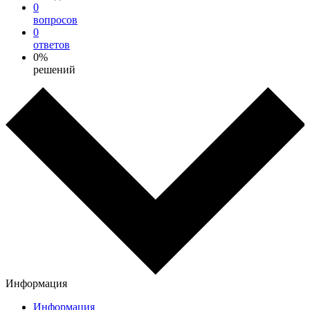
0
вопросов
0
ответов
0%
решений
Информация
Информация