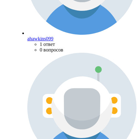
ahawkins099
1 ответ
0 вопросов