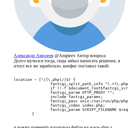
Александр Амплеев
@Ampleev
Автор вопроса
Долго мучился тогда, сюда забыл написать решение, в
итоге все же заработало, конфиг поставил такой:
location ~ [^/]\.php(/|$) {

                fastcgi_split_path_info ^(.+?\.php
                if (!-f $document_root$fastcgi_scr
                fastcgi_param HTTP_PROXY "";

                include fastcgi_params;

                fastcgi_pass unix:/var/run/php/php
                fastcgi_index index.php;

                fastcgi_param SCRIPT_FILENAME $req
        }
и важно поменять владельца файла на www-data +