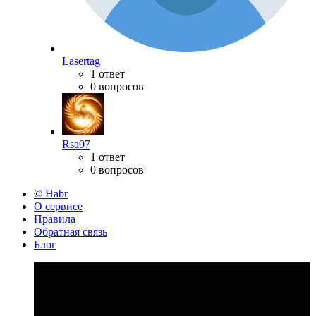
Lasertag
1 ответ
0 вопросов
Rsa97
1 ответ
0 вопросов
© Habr
О сервисе
Правила
Обратная связь
Блог