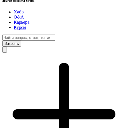
другие проекты хабра
Хабр
Q&A
Карьера
Курсы
Закрыть