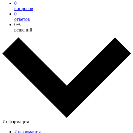
0
вопросов
0
ответов
0%
решений
Информация
Информация