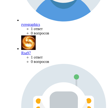
rvregraphics
1 ответ
0 вопросов
Rsa97
1 ответ
0 вопросов