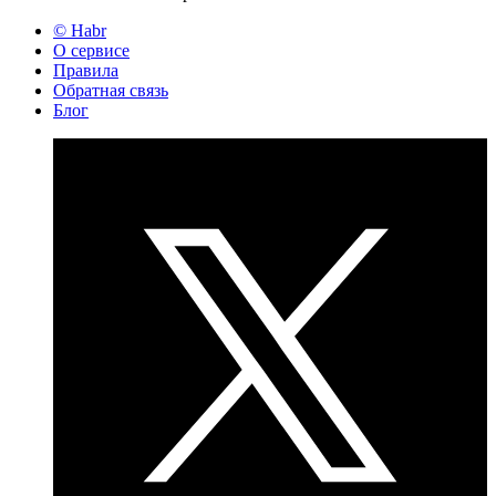
© Habr
О сервисе
Правила
Обратная связь
Блог