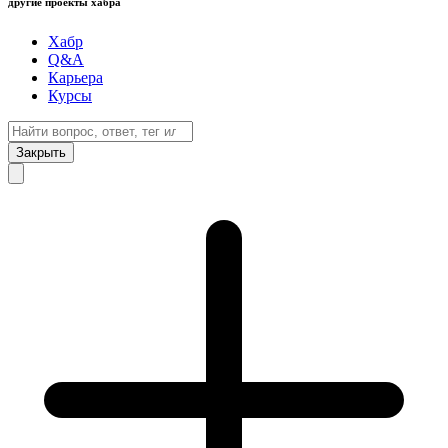
другие проекты хабра
Хабр
Q&A
Карьера
Курсы
Закрыть