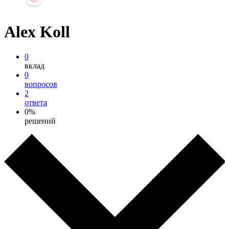
Alex Koll
0
вклад
0
вопросов
2
ответа
0%
решений