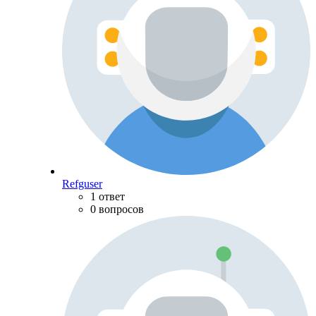
Refguser
1 ответ
0 вопросов