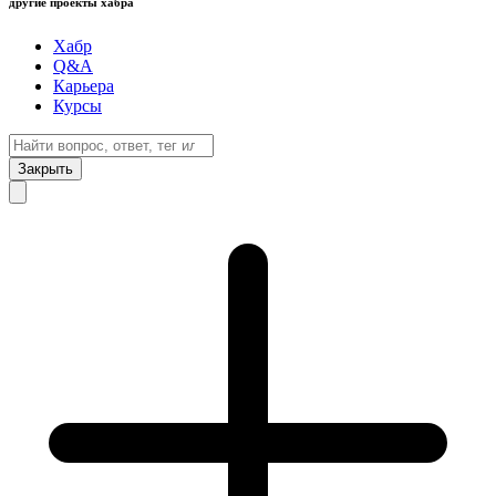
другие проекты хабра
Хабр
Q&A
Карьера
Курсы
Закрыть