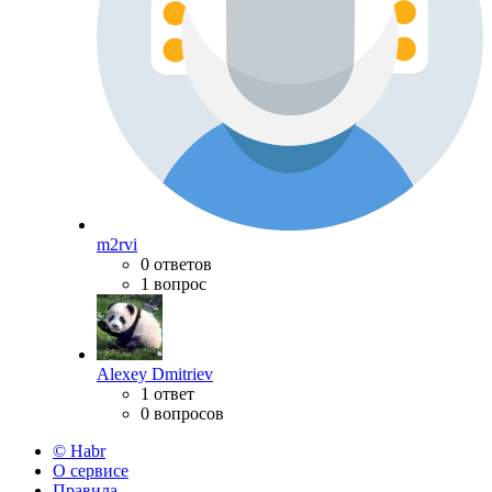
m2rvi
0 ответов
1 вопрос
Alexey Dmitriev
1 ответ
0 вопросов
© Habr
О сервисе
Правила