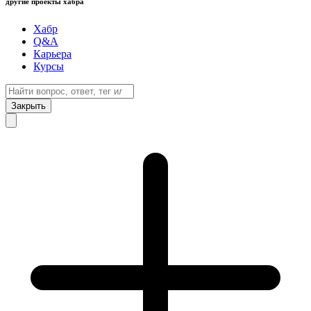
другие проекты хабра
Хабр
Q&A
Карьера
Курсы
Закрыть