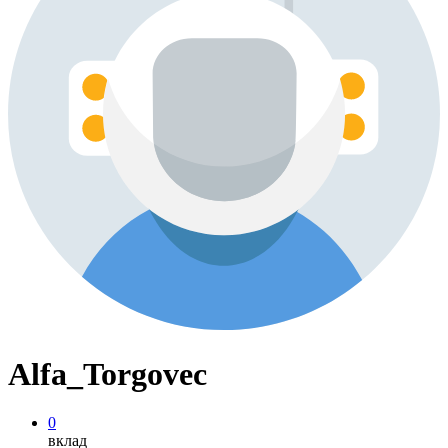
Alfa_Torgovec
0
вклад