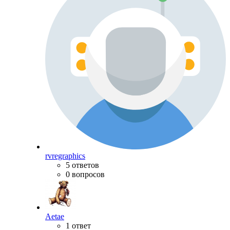
rvregraphics
5 ответов
0 вопросов
Aetae
1 ответ