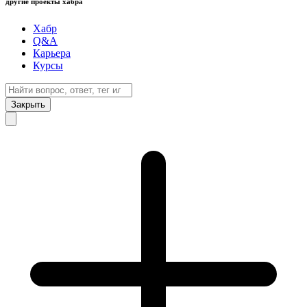
другие проекты хабра
Хабр
Q&A
Карьера
Курсы
Закрыть