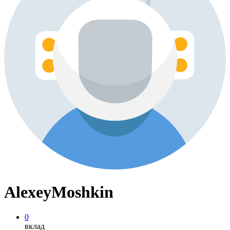
AlexeyMoshkin
0
вклад