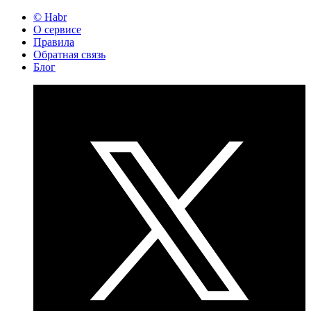
© Habr
О сервисе
Правила
Обратная связь
Блог