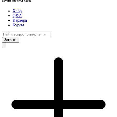
другие проекты хабра
Хабр
Q&A
Карьера
Курсы
Закрыть