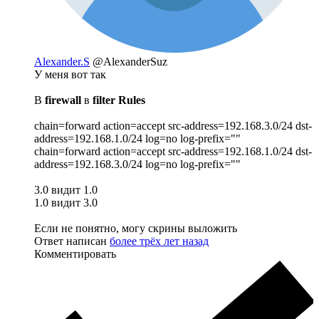
Alexander.S
@AlexanderSuz
У меня вот так
В
firewall
в
filter Rules
chain=forward action=accept src-address=192.168.3.0/24 dst-
address=192.168.1.0/24 log=no log-prefix=""
chain=forward action=accept src-address=192.168.1.0/24 dst-
address=192.168.3.0/24 log=no log-prefix=""
3.0 видит 1.0
1.0 видит 3.0
Если не понятно, могу скрины выложить
Ответ написан
более трёх лет назад
Комментировать