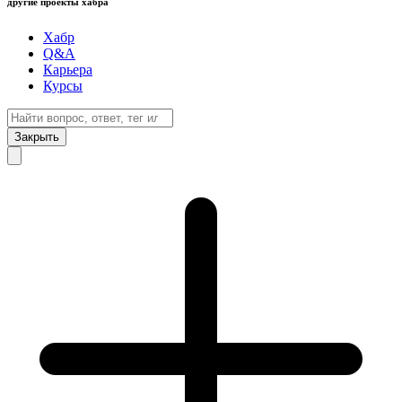
другие проекты хабра
Хабр
Q&A
Карьера
Курсы
Закрыть