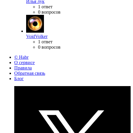
Илья лук
1 ответ
0 вопросов
VoidVolker
1 ответ
0 вопросов
© Habr
О сервисе
Правила
Обратная связь
Блог