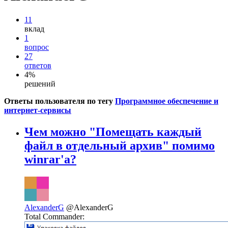
11
вклад
1
вопрос
27
ответов
4%
решений
Ответы пользователя по тегу
Программное обеспечение и
интернет-сервисы
Чем можно "Помещать каждый
файл в отдельный архив" помимо
winrar'a?
AlexanderG
@AlexanderG
Total Commander: