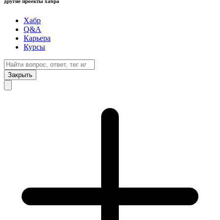
другие проекты хабра
Хабр
Q&A
Карьера
Курсы
Закрыть