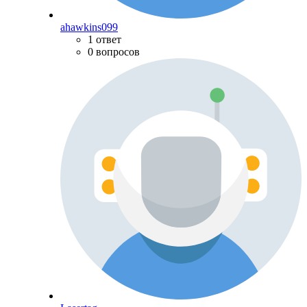
ahawkins099
1 ответ
0 вопросов