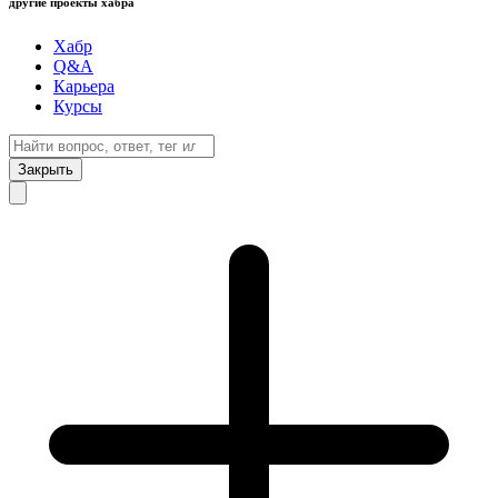
другие проекты хабра
Хабр
Q&A
Карьера
Курсы
Закрыть