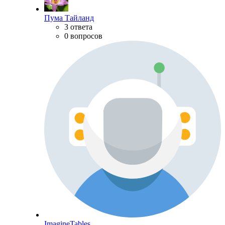
Пума Тайланд
3 ответа
0 вопросов
ImagineTables