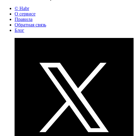
© Habr
О сервисе
Правила
Обратная связь
Блог