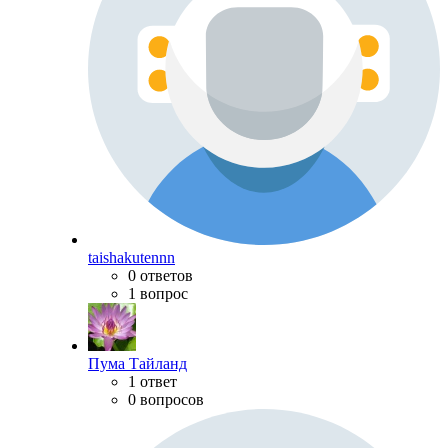
taishakutennn
0 ответов
1 вопрос
Пума Тайланд
1 ответ
0 вопросов