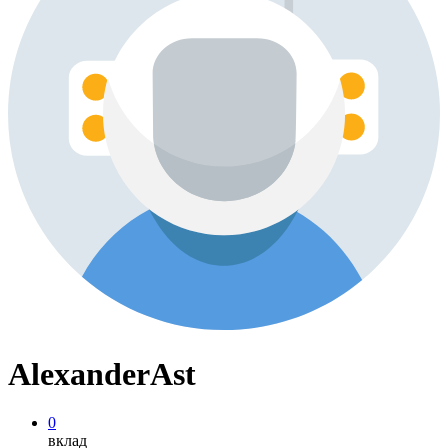
AlexanderAst
0
вклад