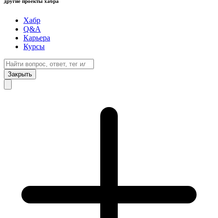
другие проекты хабра
Хабр
Q&A
Карьера
Курсы
Закрыть