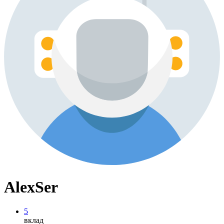
AlexSer
5
вклад