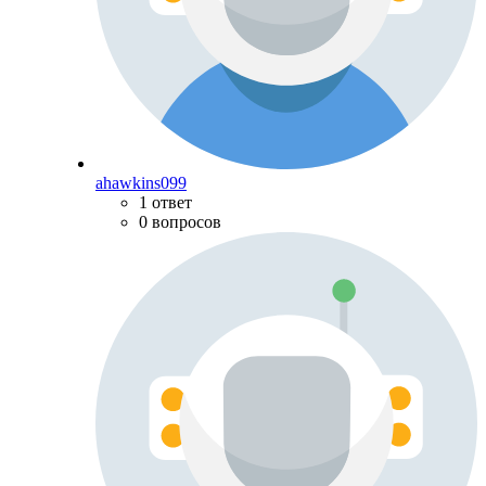
ahawkins099
1 ответ
0 вопросов