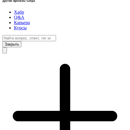
другие проекты хабра
Хабр
Q&A
Карьера
Курсы
Закрыть