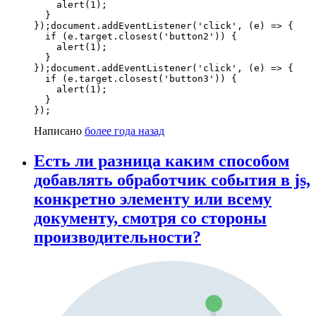
    alert(1);

  }

});document.addEventListener('click', (e) => {

  if (e.target.closest('button2')) {

    alert(1);

  }

});document.addEventListener('click', (e) => {

  if (e.target.closest('button3')) {

    alert(1);

  }

});
Написано
более года назад
Есть ли разница каким способом
добавлять обработчик события в js,
конкретно элементу или всему
документу, смотря со стороны
производительности?