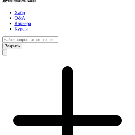
другие проекты хабра
Хабр
Q&A
Карьера
Курсы
Закрыть