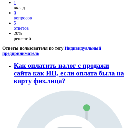
1
вклад
0
вопросов
5
ответов
20%
решений
Ответы пользователя по тегу
Индивидуальный
предприниматель
Как оплатить налог с продажи
сайта как ИП, если оплата была на
карту физ.лица?