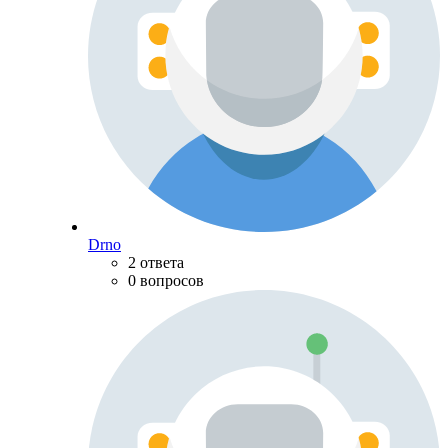
Drno
2 ответа
0 вопросов