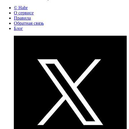
© Habr
О сервисе
Правила
Обратная связь
Блог