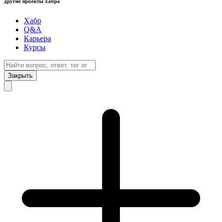
другие проекты хабра
Хабр
Q&A
Карьера
Курсы
Закрыть