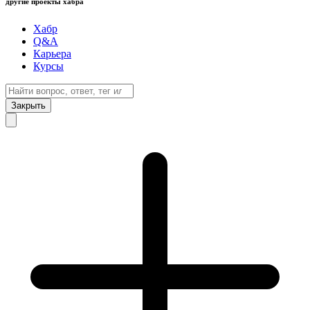
другие проекты хабра
Хабр
Q&A
Карьера
Курсы
Закрыть