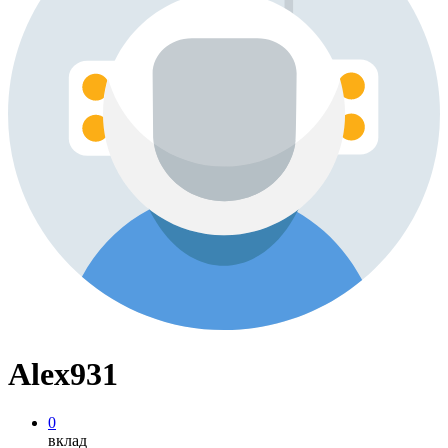
Alex931
0
вклад