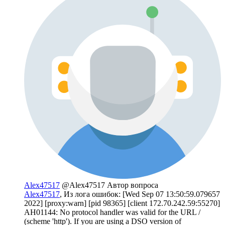
Alex47517
@Alex47517
Автор вопроса
Alex47517
, Из лога ошибок: [Wed Sep 07 13:50:59.079657
2022] [proxy:warn] [pid 98365] [client 172.70.242.59:55270]
AH01144: No protocol handler was valid for the URL /
(scheme 'http'). If you are using a DSO version of