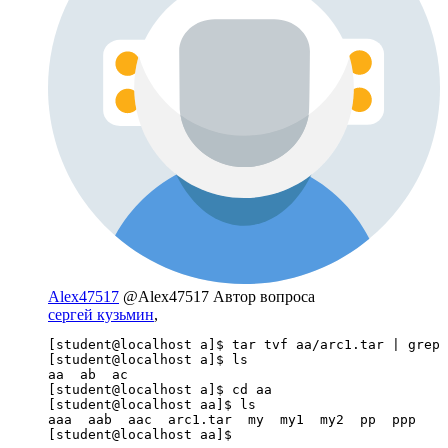
Alex47517
@Alex47517
Автор вопроса
сергей кузьмин
,
[student@localhost a]$ tar tvf aa/arc1.tar | grep 
[student@localhost a]$ ls

aa  ab  ac

[student@localhost a]$ cd aa

[student@localhost aa]$ ls

aaa  aab  aac  arc1.tar  my  my1  my2  pp  ppp

[student@localhost aa]$