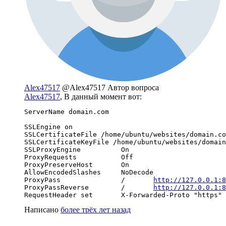
Alex47517
@Alex47517
Автор вопроса
Alex47517
, В данный момент вот:
ServerName domain.com

SSLEngine on

SSLCertificateFile /home/ubuntu/websites/domain.co
SSLCertificateKeyFile /home/ubuntu/websites/domain
SSLProxyEngine          On

ProxyRequests           Off

ProxyPreserveHost       On

AllowEncodedSlashes     NoDecode

ProxyPass               /       
http://127.0.0.1:8
ProxyPassReverse        /       
http://127.0.0.1:8
RequestHeader set       X-Forwarded-Proto "https"
Написано
более трёх лет назад