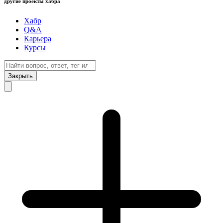
другие проекты хабра
Хабр
Q&A
Карьера
Курсы
Закрыть