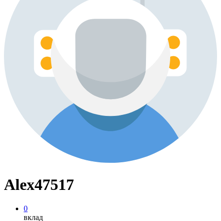
Alex47517
0
вклад